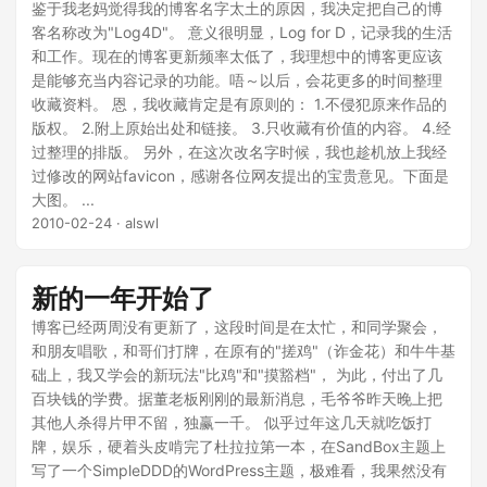
鉴于我老妈觉得我的博客名字太土的原因，我决定把自己的博
客名称改为"Log4D"。 意义很明显，Log for D，记录我的生活
和工作。现在的博客更新频率太低了，我理想中的博客更应该
是能够充当内容记录的功能。唔～以后，会花更多的时间整理
收藏资料。 恩，我收藏肯定是有原则的： 1.不侵犯原来作品的
版权。 2.附上原始出处和链接。 3.只收藏有价值的内容。 4.经
过整理的排版。 另外，在这次改名字时候，我也趁机放上我经
过修改的网站favicon，感谢各位网友提出的宝贵意见。下面是
大图。 ...
2010-02-24
· alswl
新的一年开始了
博客已经两周没有更新了，这段时间是在太忙，和同学聚会，
和朋友唱歌，和哥们打牌，在原有的"搓鸡"（诈金花）和牛牛基
础上，我又学会的新玩法"比鸡"和"摸豁档"， 为此，付出了几
百块钱的学费。据董老板刚刚的最新消息，毛爷爷昨天晚上把
其他人杀得片甲不留，独赢一千。 似乎过年这几天就吃饭打
牌，娱乐，硬着头皮啃完了杜拉拉第一本，在SandBox主题上
写了一个SimpleDDD的WordPress主题，极难看，我果然没有