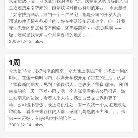
大家造成不便，可以退订我的博客 ^_^。我希望来我博客的人能
是通过搜索引擎来的，能够获得对自己有用的东西。 今天搬出
了如家快捷酒店，搬到一个三层民宅，都是公司的开发人员。
话说条件还是有些艰苦的，好在生活设施还算健全。唯一让我
无法忍受的是居然没有网络，还需要蹭网~~ ~悲剧男啊~~~
呃，这就是我未来两个月需要待的地方。 ...
2009-12-15
· alswl
1周
今天是13号，我7号来的南京，今天晚上抵达广州，将近一周的
时间。在这一周时间内，我离开学校开始了独立的生活，认识
了很多新的朋友，见到了很多强人，也改变了很多 想法。 刚到
南京的第一天，下着小雨，我一个人孤零零的去公司报道，游
走在南京的边缘，看着人来人往，感觉自己被世界抛弃了一
样。公司也不管饭，晚上提供住处，有一次我一个人 在地铁站
吃晚饭，看着来来往往的人群，感觉到蓦然的压力和。。。孤
独~~~还好，有jiye和大妈的陪伴 ...
2009-12-14
· alswl