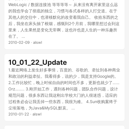
WebLogic / 数据连接池 等等等等～ 从来没有离开家里这么远
的我也学会了彻底的独立，习惯与各式各样的人打交道。在于
其他人的交往中，也潜移默化的改变着我自己。 收拾东西的之
后，我坐在床头抽了根烟，感慨到2个月前，我哪里想过会到这
里来，人生果然是变化无常啊，这也许也是人生的一种乐趣所
在了。 ...
2010-02-09
· alswl
10_01_22_Update
1.最近网络上发生好多事情，百度的、谷歌的、牵扯到各种商业
和政治的利益牵扯。我看得多，说的少，我是支持Google的。
2.工作比较忙，晚上时候自由的时间也不多，更新也就少了……
Orz…….. 3.刚开始工作，遇到各种问题，团队合作问题，设计
规范问题，很多东西让我这刚出学校大门的人很迷惑，适应的
过程务必会让我丢掉一些东西，我很为难。 4.Sun收购案终于
尘埃落地，为Java&MySQL默哀。 ...
2010-01-22
· alswl