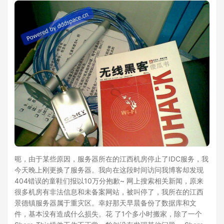
呃，由于某些原因，服务器所在的江西机房停止了IDC服务，我
今天晚上刚更换了服务器。我向在这段时间访问我博客却发现
404错误的童鞋们报以10万分抱歉~ 网上搜索相关新闻，原来
很多机房有非法信息和未备案网站，被叫停了，我所在的江西
景德镇服务器属于重灾区。幸好那天早晨备份了数据库和文
件，基本没有造成什么损失。花 了1个多小时搬家，除了一个