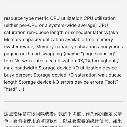
resource type metric CPU utilization CPU utilization
(either per-CPU or a system-wide average) CPU
saturation run-queue length or scheduler latency(aka
Memory capacity utilization available free memory
(system-wide) Memory capacity saturation anonymous
paging or thread swapping (maybe “page scanning”
too) Network interface utilization RX/TX throughput /
max bandwidth Storage device I/O utilization device
busy percent Storage device I/O saturation wait queue
length Storage device I/O errors device errors (“soft”,
“hard”, …)
这些指标是每段间隔或者计数的平均值，作为你的自定义清
单，要包括使用的监控软件，以及要查看的统计信息。如果