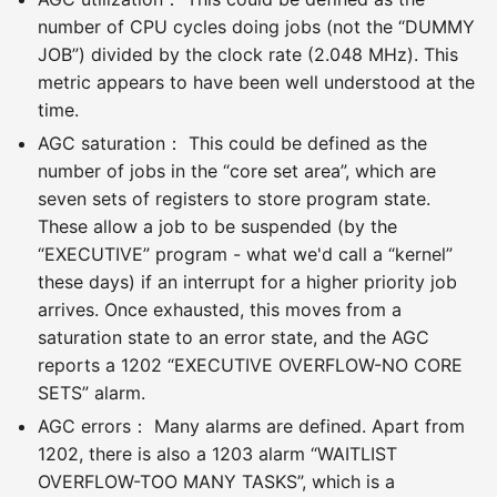
number of CPU cycles doing jobs (not the “DUMMY
JOB”) divided by the clock rate (2.048 MHz). This
metric appears to have been well understood at the
time.
AGC saturation： This could be defined as the
number of jobs in the “core set area”, which are
seven sets of registers to store program state.
These allow a job to be suspended (by the
“EXECUTIVE” program - what we'd call a “kernel”
these days) if an interrupt for a higher priority job
arrives. Once exhausted, this moves from a
saturation state to an error state, and the AGC
reports a 1202 “EXECUTIVE OVERFLOW-NO CORE
SETS” alarm.
AGC errors： Many alarms are defined. Apart from
1202, there is also a 1203 alarm “WAITLIST
OVERFLOW-TOO MANY TASKS”, which is a