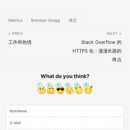
Metrics
Brendan Gregg
译文
« PREV
NEXT »
工作和热情
Stack Overflow 的
HTTPS 化：漫漫长路的
终点
What do you think?
1
0
0
0
0
0
NickName
E-Mail