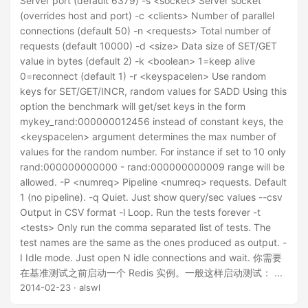
Server port (default 6379) -s <socket> Server socket
(overrides host and port) -c <clients> Number of parallel
connections (default 50) -n <requests> Total number of
requests (default 10000) -d <size> Data size of SET/GET
value in bytes (default 2) -k <boolean> 1=keep alive
0=reconnect (default 1) -r <keyspacelen> Use random
keys for SET/GET/INCR, random values for SADD Using this
option the benchmark will get/set keys in the form
mykey_rand:000000012456 instead of constant keys, the
<keyspacelen> argument determines the max number of
values for the random number. For instance if set to 10 only
rand:000000000000 - rand:000000000009 range will be
allowed. -P <numreq> Pipeline <numreq> requests. Default
1 (no pipeline). -q Quiet. Just show query/sec values --csv
Output in CSV format -l Loop. Run the tests forever -t
<tests> Only run the comma separated list of tests. The
test names are the same as the ones produced as output. -
I Idle mode. Just open N idle connections and wait. 你需要
在基准测试之前启动一个 Redis 实例。一般这样启动测试： ...
2014-02-23
· alswl