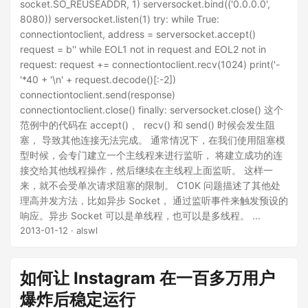
socket.SO_REUSEADDR, 1) serversocket.bind(('0.0.0.0',
8080)) serversocket.listen(1) try: while True:
connectiontoclient, address = serversocket.accept()
request = b'' while EOL1 not in request and EOL2 not in
request: request += connectiontoclient.recv(1024) print('-
'*40 + '\n' + request.decode()[:-2])
connectiontoclient.send(response)
connectiontoclient.close() finally: serversocket.close() 这个
范例中的代码在 accept() 、 recv() 和 send() 时候会发生阻
塞， 导致其他连接无法完成。 通常情况下，在我们使用阻塞模
型时候，会专门建立一个主线程来进行监听， 将建立成功的连
接交给其他线程操作，然后继续在主线程上面监听。 这样一
来，就不会受单次请求阻塞的限制。 C10K 问题描述了其他处
理高并发方法，比如异步 Socket， 通过监听事件来触发预设的
响应。异步 Socket 可以是单线程，也可以是多线程。 ...
2013-01-12
· alswl
如何让 Instagram 在一百多万用户
爆炸后稳定运行