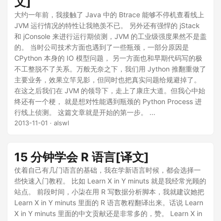
文]
大约一年前，我接触了 Java 中的 Btrace 能够不停机查看线上
JVM 运行情况的特性让我艳羡不已。 另外还有强悍的 jStack
和 jConsole 来进行运行期侦测，JVM 的工业级强度果然不是盖
的。 当时公司技术方面也遇到了一些瓶颈，一部分原因是
CPython 本身的 IO 模型问题， 另一方面也和早期代码写的极
不工整脱不了关系。万般无奈之下，我们用 Jython 推翻重做了
主要业务，效果立竿见影，但同时也把真实问题给规避掉了。
在这之后我们在 JVM 的领导下，走上了康庄大道。但我心中始
终还有一个梗， 就是想对性能遇到瓶颈的 Python Process 进
行线上侦测。 这篇文章就是开始的第一步。 ...
2013-11-01
· alswl
15 分钟学会 R 语言[译文]
仗着自己有几门语言的基础，我在学新语言时候，都会选择一
些快速入门教程。 比如 Learn X in Y minuts 就是我经常光顾的
站点。 前段时间，小柒在用 R 写数据分析脚本，我就建议她把
Learn X in Y minuts 里面的 R 语言教程翻译出来。话说 Learn
X in Y minuts 里面的中文贡献还是非常多的，赞。 Learn X in