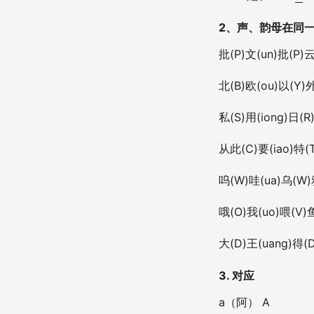
2、声、韵母在同
批(P)文(un)批(P)云(
北(B)欧(ou)以(Y)外(
私(S)用(iong)日(R)
从此(C)要(iao)特(T
呜(W)哇(ua)乌(W)鸦
哦(O)我(uo)喂(V)鱼
大(D)王(uang)
3. 对应
a（阿） A