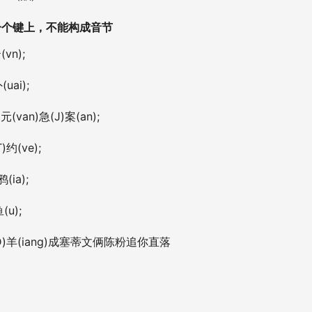
一个键上，不能构成音节
vn);
uai);
元(van)急(J)案(an);
)约(ve);
(ia);
(u);
得(D)羊(iang)成塞蒂文俩陈粉追你直落