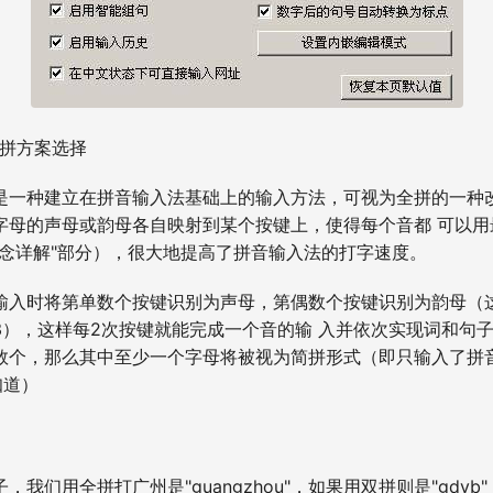
双拼方案选择
是一种建立在拼音输入法基础上的输入方法，可视为全拼的一种
字母的声母或韵母各自映射到某个按键上，使得每个音都 可以用
概念详解"部分），很大地提高了拼音输入法的打字速度。
输入时将第单数个按键识别为声母，第偶数个按键识别为韵母（
3），这样每2次按键就能完成一个音的输 入并依次实现词和句
数个，那么其中至少一个字母将被视为简拼形式（即只输入了拼
知道）
我们用全拼打广州是"guangzhou"，如果用双拼则是"gdvb