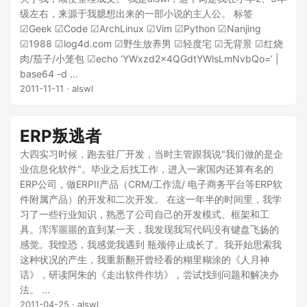
级左右，来源于我臆想出来的一部小说的主人公。 标签
☑Geek ☑Code ☑ArchLinux ☑Vim ☑Python ☑Nanjing
☑1988 ☑log4d.com ☑野生放养男 ☑轻度宅 ☑无背景 ☑红烧
肉/茄子/小笼包 ☑echo ‘YWxzd2x4QGdtYWlsLmNvbQo=’ |
base64 -d ...
2011-11-11
· alswl
ERP叛逃者
大四实习时候，跑去驻厂开发，当时主管跟我说"我们做的是企
业信息化软件"。毕业之后找工作，进入一家国内还算有名的
ERP公司，做ERPII产品（CRM/工作流/ 电子商务平台等ERP软
件附属产品）的开发和二次开发。 在这一年半的时间里，我学
习了一些行业知识，熟悉了公司自己的开发模式、框架和工
具。浑浑噩噩的直到某一天，我发现我写代码没有键盘飞扬的
感觉。我惶恐，我感觉我遇到 瓶颈停止成长了。我开始思索我
这种状况的产生，我重新翻开曾经看的糊里糊涂的《人月神
话》，研读阿朱的《走出软件作坊》，尝试找到问题和解决办
法。 ...
2011-04-25
· alswl