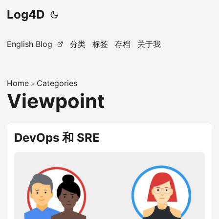
Log4D
English Blog
分类
标签
存档
关于我
Home
Categories
»
Viewpoint
DevOps 和 SRE