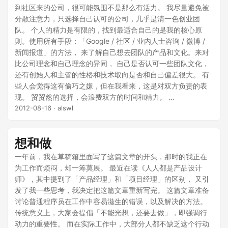
到社区来的公司，很可能氛围不是那么有活力。 我尽量避免被
分散注意力，只选择自己认可的公司，几乎是清一色创业团
队。 个人的精力是有限的，找到最适合自己的是我的核心原
则。使用所有手段：「Google / 社区 / 业内人士咨询 / 微博 /
新闻报道」的方法， 来了解自己想去团队的产品和文化。来对
比公司理念和自己理念的异同， 自己是否认可一些团队文化，
还有创始人和主管的性格和技术取向是否和自己偏差很大。 有
些人会觉得这有偷巧之嫌，但在我看来，这是对双方负责的表
现。 贸贸然的选择，会浪费双方的时间和精力。 ...
2012-08-16
· alswl
想和做
一年前，我在草稿箱里面写了这篇文章的开头，那时的我正在
为工作而烦闷，却一筹莫展。 最近在读《人人都是产品设计
师》，其中提到了「产品经理」和「项目经理」的区别， 又引
发了我一些思考，我决定把这篇文章重新写完。 这篇文章准备
讨论普通程序员在工作中容易滋生的错误，以及解决的方法。
传统意义上，大家会提倡「不能光想，还要去做」，即强调行
动力的重要性。 而在实际工作中，大部分人都不缺乏这个行动