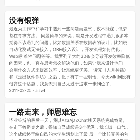
没有银弹
最近为工作中和学习中遇到一些问题而发愁，夜不能寐，做梦
都在寻求方法。 问题简单的来说，就是开发过程中遇到很多本
觉得不该遇到的问题，比如数据关系在数据表的设计，比如说
自动化测试无法接入，ORM接入设计，开发流程如何优化，
Web标 准性问题等等。我罗列了大约30条会导致开发效率降低
的因素，也一直在思考怎么解决他们，如果让我来设计他们，
会用什么方式来提高效率，让系统更优美。 读完《人月神话》
和《走出软件作坊》之后，似乎有了一些明悟。今天wiki到没有
银弹这个话题，我意识到自己太过于追求一步到位了。 ...
2011-02-25
· alswl
一路走来，师恩难忘
毕业答辩的最后一天，我以AzaAjaxChat聊天系统完成答辩。
在走下答辩桌之后，得知自己成绩是3个优秀，我长嘘一口气，
这个成绩终于给自己的大学生活划上了最 后一个比较完美的句