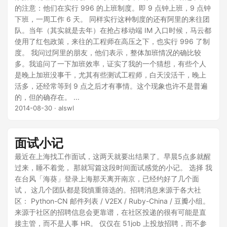
的注意：他们在实行 996 的上班制度。即 9 点钟上班，9 点钟
下班，一周工作 6 天。 同样实行这种制度的还有阿里的来往团
队。当年（其实就是去年）在抢占移动端 IM 入口时候，马云都
使用了红包政策，来往的工程师在高压之下，也实行 996 了制
度。 我问过阿里的朋友，他们表示，整体加班情况的确比较
多。我追问了一下加班效率，证实了我的一个猜想，有些个人
是晚上加班没事干，尤其有些测试工程师，白天没活干，晚上
活多，还经常等到 9 点之后才有事情。这个现象也许不是普遍
的，但的确存在。 ...
2014-08-30
· alswl
面试小记
最近在上海找工作面试，这两天就要出结果了。早晨5点多就醒
过来，睡不着觉， 那就写篇这段时间面试感觉的小记。 选择 我
在台风「海葵」登录上海那天离开南京，已经约好了几个面
试， 这几个团队都是我慎重筛选的。招聘消息来源于各大社
区： Python-CN 邮件列表 / V2EX / Ruby-China / 豆瓣小组。
来源于社区的招聘信息会更靠谱，在社区投递的很有可能是直
接主管，而不是人事 HR。 仅仅在 51job 上投放招聘，而不参