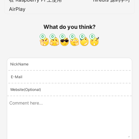
AirPlay
What do you think?
0
0
0
0
0
0
NickName
E-Mail
Website(Optional)