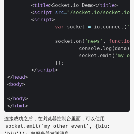
<
title
>
Socket.io Demo
</
title
>
<
script
src
=
"/socket.io/socket.io.
<
script
>
var
socket
=
io
.
connect
(
'/
socket
.
on
(
'news'
,
function
console
.
log
(
data
);
socket
.
emit
(
'my ot
});
</
script
>
</
head
>
<
body
>
</
body
>
</
html
>
连接成功之后，在浏览器控制台里面，可以使用
socket.emit('my other event', {biu:
向服务器发送消息。
'biu'});