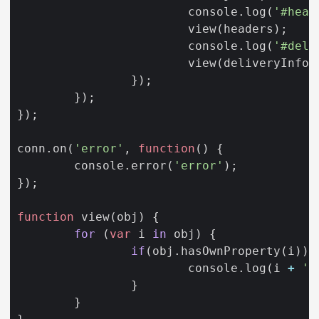
console
.
log
(
'#head
view
(
headers
);
console
.
log
(
'#deli
view
(
deliveryInfo
)
});
});
});
conn
.
on
(
'error'
,
function
()
{
console
.
error
(
'error'
);
});
function
view
(
obj
)
{
for
(
var
i
in
obj
)
{
if
(
obj
.
hasOwnProperty
(
i
))
console
.
log
(
i
+
':
}
}