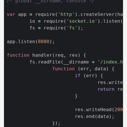
/* global __dirname, console */
var
app
=
require
(
'http'
).
createServer
(
han
io
=
require
(
'socket.io'
).
listen
(
a
fs
=
require
(
'fs'
);
app
.
listen
(
8080
);
function
handler
(
req
,
res
)
{
fs
.
readFile
(
__dirname
+
'/index.ht
function
(
err
,
data
)
{
if
(
err
)
{
res
.
writeH
return
res
}
res
.
writeHead
(
200
)
res
.
end
(
data
);
});