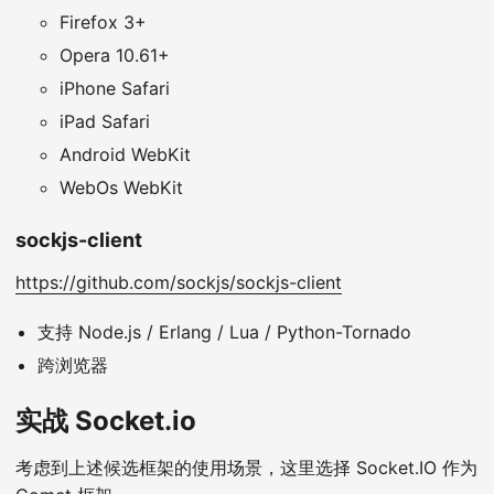
Firefox 3+
Opera 10.61+
iPhone Safari
iPad Safari
Android WebKit
WebOs WebKit
sockjs-client
https://github.com/sockjs/sockjs-client
支持 Node.js / Erlang / Lua / Python-Tornado
跨浏览器
实战 Socket.io
考虑到上述候选框架的使用场景，这里选择 Socket.IO 作为