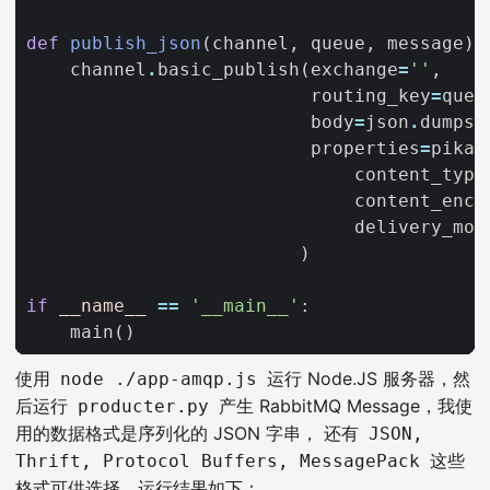
def
publish_json
(
channel
,
queue
,
message
):
channel
.
basic_publish
(
exchange
=
''
,
routing_key
=
queu
body
=
json
.
dumps
(
properties
=
pika
.
content_type
content_enco
delivery_mod
)
if
__name__
==
'__main__'
:
main
()
使用
运行 Node.JS 服务器，然
node ./app-amqp.js
后运行
产生 RabbitMQ Message，我使
producter.py
用的数据格式是序列化的 JSON 字串， 还有
JSON,
这些
Thrift, Protocol Buffers, MessagePack
格式可供选择。运行结果如下：