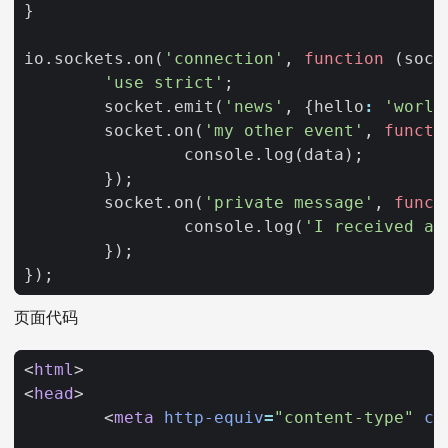
}
io
.
sockets
.
on
(
'connection'
,
function
(
sock
'use strict'
;
socket
.
emit
(
'news'
,
{
hello
:
'world
socket
.
on
(
'my other event'
,
functi
console
.
log
(
data
);
});
socket
.
on
(
'private message'
,
funct
console
.
log
(
'I received a 
});
});
页面代码
<
html
>
<
head
>
<
meta
http-equiv
=
"content-type"
co