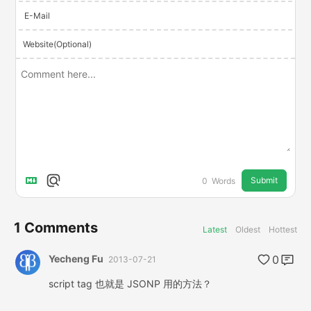
E-Mail
Website(Optional)
Submit
0
Words
1
Comments
Latest
Oldest
Hottest
Yecheng Fu
0
2013-07-21
script tag 也就是 JSONP 用的方法？