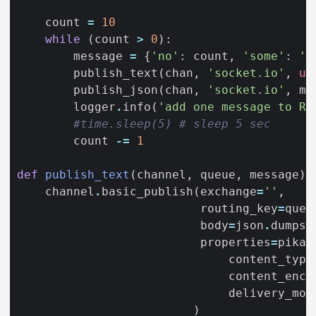
count
=
10
while
(
count
>
0
):
message
=
{
'no'
:
count
,
'some'
:
'M
publish_text
(
chan
,
'socket.io'
,
u
'
publish_json
(
chan
,
'socket.io'
,
me
logger
.
info
(
'add one message to Ra
#time.sleep(5) # sleep 5 sec
count
-=
1
def
publish_text
(
channel
,
queue
,
message
):
channel
.
basic_publish
(
exchange
=
''
,
routing_key
=
queu
body
=
json
.
dumps
(
properties
=
pika
.
content_type
content_enco
delivery_mod
)