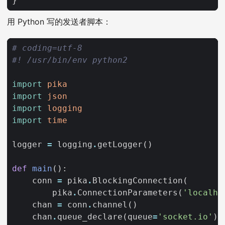
}
用 Python 写的发送者脚本：
# coding=utf-8
#! /usr/bin/env python2
import
pika
import
json
import
logging
import
time
logger
=
logging
.
getLogger
()
def
main
():
conn
=
pika
.
BlockingConnection
(
pika
.
ConnectionParameters
(
'localho
chan
=
conn
.
channel
()
chan
.
queue_declare
(
queue
=
'socket.io'
)