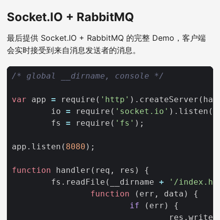
Socket.IO + RabbitMQ
最后提供 Socket.IO + RabbitMQ 的完整 Demo，客户端
会实时接受到来自消息发送者的消息。
/* global __dirname, console */
var
app
=
require
(
'http'
).
createServer
(
han
io
=
require
(
'socket.io'
).
listen
(
a
fs
=
require
(
'fs'
);
app
.
listen
(
8080
);
function
handler
(
req
,
res
)
{
fs
.
readFile
(
__dirname
+
'/index.ht
function
(
err
,
data
)
{
if
(
err
)
{
res
.
writeH