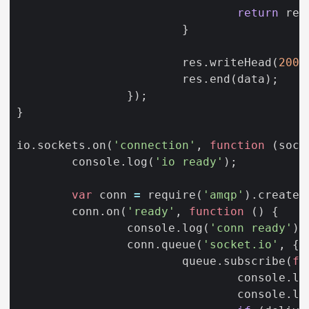
return
res
}
res
.
writeHead
(
200
)
res
.
end
(
data
);
});
}
io
.
sockets
.
on
(
'connection'
,
function
(
sock
console
.
log
(
'io ready'
);
var
conn
=
require
(
'amqp'
).
createC
conn
.
on
(
'ready'
,
function
()
{
console
.
log
(
'conn ready'
);
conn
.
queue
(
'socket.io'
,
{
p
queue
.
subscribe
(
fu
console
.
lo
console
.
lo