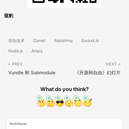
窥豹
综合技术
Comet
Rabbitmq
Socket.io
Node.js
Ampq
« PREV
NEXT »
Vundle 和 Submodule
《开源和自由》幻灯片
What do you think?
0
0
0
0
0
0
NickName