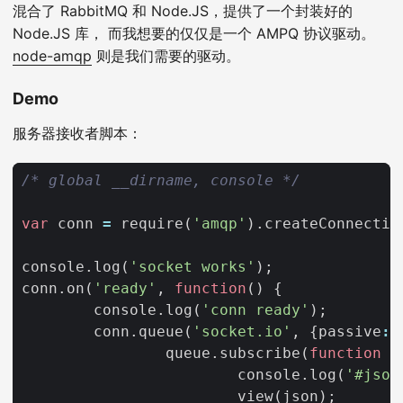
混合了 RabbitMQ 和 Node.JS，提供了一个封装好的
Node.JS 库， 而我想要的仅仅是一个 AMPQ 协议驱动。
node-amqp
则是我们需要的驱动。
Demo
服务器接收者脚本：
/* global __dirname, console */
var
conn
=
require
(
'amqp'
).
createConnectio
console
.
log
(
'socket works'
);
conn
.
on
(
'ready'
,
function
()
{
console
.
log
(
'conn ready'
);
conn
.
queue
(
'socket.io'
,
{
passive
:
queue
.
subscribe
(
function
(
console
.
log
(
'#json
view
(
json
);