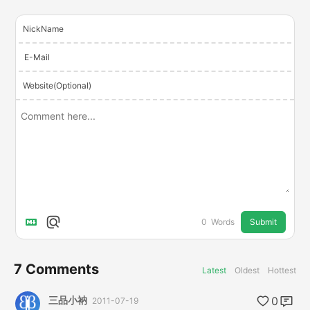
NickName
E-Mail
Website(Optional)
Submit
0
Words
7
Comments
Latest
Oldest
Hottest
三品小衲
0
2011-07-19