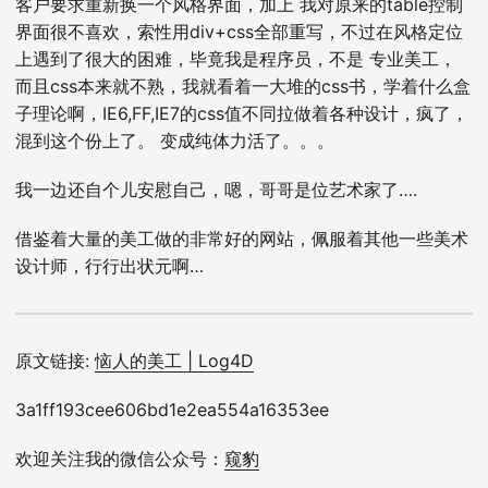
客户要求重新换一个风格界面，加上 我对原来的table控制
界面很不喜欢，索性用div+css全部重写，不过在风格定位
上遇到了很大的困难，毕竟我是程序员，不是 专业美工，
而且css本来就不熟，我就看着一大堆的css书，学着什么盒
子理论啊，IE6,FF,IE7的css值不同拉做着各种设计，疯了，
混到这个份上了。 变成纯体力活了。。。
我一边还自个儿安慰自己，嗯，哥哥是位艺术家了….
借鉴着大量的美工做的非常好的网站，佩服着其他一些美术
设计师，行行出状元啊…
原文链接:
恼人的美工 | Log4D
3a1ff193cee606bd1e2ea554a16353ee
欢迎关注我的微信公众号：
窥豹