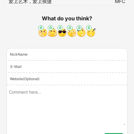
爱上艺术，爱上侯捷
MFC
What do you think?
0
0
0
0
0
0
NickName
E-Mail
Website(Optional)