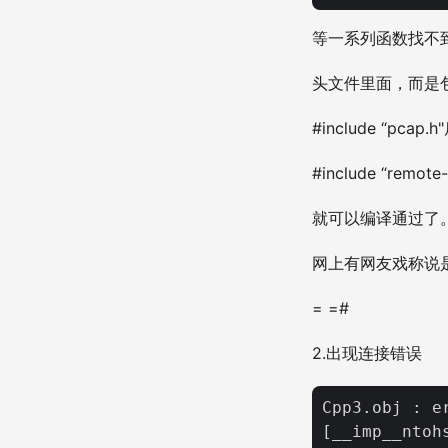
等一系列函数找不到
头文件里面，而是包含
#include “pcap
#include “remote-
就可以编译通过了
网上有网友戏称说是
= =#
2.出现连接错误
Cpp3.obj : e
[__imp__ntoh