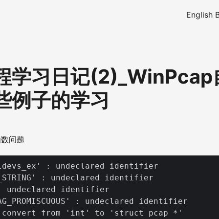
English 
学习日记(2)_WinPca
些例子的学习
函数问题
ldevs_ex' : undeclared identifier

_STRING' : undeclared identifier

: undeclared identifier

AG_PROMISCUOUS' : undeclared identifier
