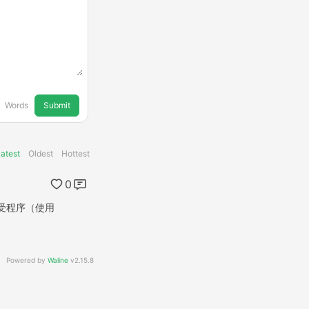
Submit
0
Words
atest
Oldest
Hottest
0
接受程序（使用
Powered by
Waline
v2.15.8