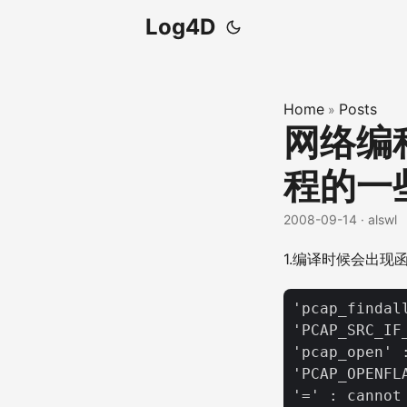
Log4D
Home
Posts
»
网络编程
程的一
2008-09-14
· alswl
1.编译时候会出现
'pcap_findal
'PCAP_SRC_IF
'pcap_open' 
'PCAP_OPENFL