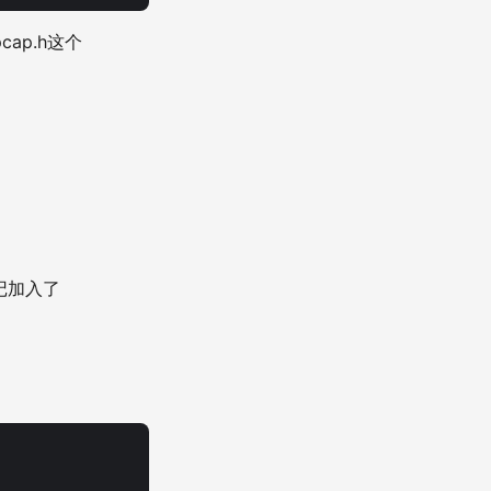
ap.h这个
记加入了