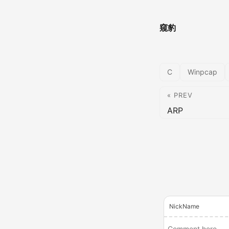
窥豹
C
Winpcap
« PREV
ARP
NickName