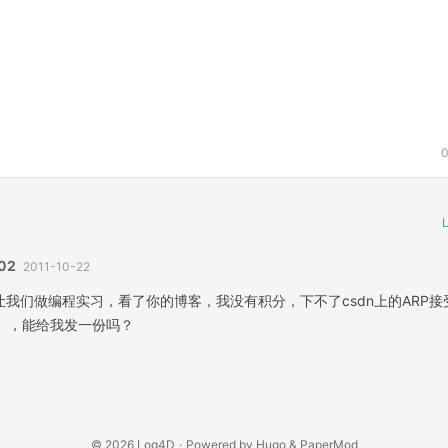
L
02
2011-10-22
让我们做编程实习，看了你的博客，我没有积分，下不了csdn上的ARP
ap），能给我发一份吗？
© 2026
Log4D
·
Powered by
Hugo
&
PaperMod