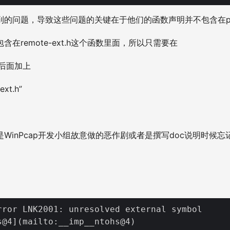
的问题，导致这些问题的关键在于他们的函数声明并不包含在pc
在remote-ext.h这个函数里面，所以只需要在
.h"后面加上
ext.h”
。
WinPcap开发小组故意做的恶作剧或者是撰写doc说明时候忘
rror LNK2001: unresolved external symbol

s@4](mailto:__imp__ntohs@4)
