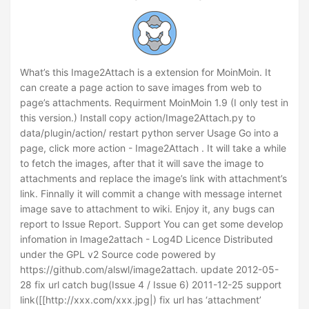
What’s this Image2Attach is a extension for MoinMoin. It
can create a page action to save images from web to
page’s attachments. Requirment MoinMoin 1.9 (I only test in
this version.) Install copy action/Image2Attach.py to
data/plugin/action/ restart python server Usage Go into a
page, click more action - Image2Attach . It will take a while
to fetch the images, after that it will save the image to
attachments and replace the image’s link with attachment’s
link. Finnally it will commit a change with message internet
image save to attachment to wiki. Enjoy it, any bugs can
report to Issue Report. Support You can get some develop
infomation in Image2attach - Log4D Licence Distributed
under the GPL v2 Source code powered by
https://github.com/alswl/image2attach. update 2012-05-
28 fix url catch bug(Issue 4 / Issue 6) 2011-12-25 support
link([[http://xxx.com/xxx.jpg|) fix url has ‘attachment’