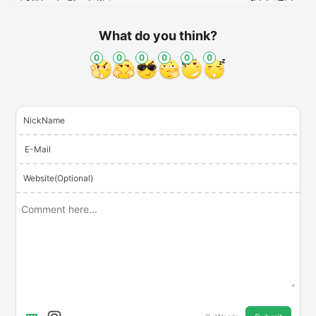
What do you think?
0
0
0
0
0
0
NickName
E-Mail
Website(Optional)