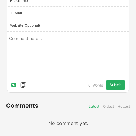
NickName
E-Mail
Website(Optional)
Submit
0
Words
Comments
Latest
Oldest
Hottest
No comment yet.