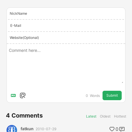
NickName
E-Mail
Website(Optional)
Submit
0
Words
4
Comments
Latest
Oldest
Hottest
fatkun
0
2010-07-29