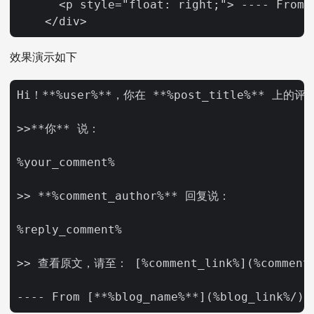
      <p style="float: right;"> ---- From 
效果演示如下
Hi！**%user%**，你在 **%post_title%** 上的
>>**你** 说：

%your_comment%

>> **%comment_author%** 回复说：

%reply_comment%

>> 查看原文，请至： [%comment_link%](%comment_l