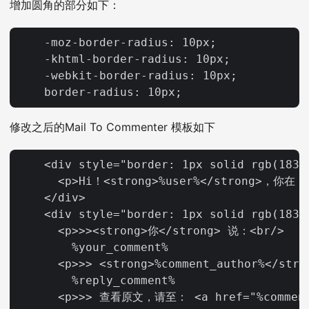
增加圆角的部分如下：
    -moz-border-radius: 10px;

    -khtml-border-radius: 10px;

    -webkit-border-radius: 10px;

修改之后的Mail To Commenter 模板如下
    <div style="border: 1px solid rgb(183,
      <p>Hi！<strong>%user%</strong>，你在 
    </div>

    <div style="border: 1px solid rgb(183,
      <p>>><strong>你</strong> 说：<br/>

        %your_comment%

      <p>>> <strong>%comment_author%</str
        %reply_comment%

      <p>>> 查看原文，请至： <a href="%comment_l