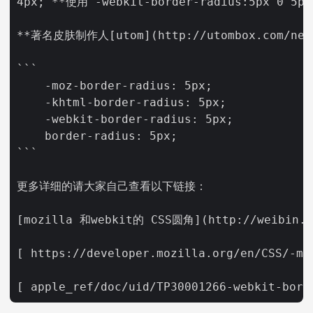
4px;`**使用`-webkit-border-radius:5px 0 
**著名皮肤制作人[utom](http://utombox.com/
```    

    -moz-border-radius: 5px;

    -khtml-border-radius: 5px;

    -webkit-border-radius: 5px;

    border-radius: 5px;

```    

更多详细的请大家自己查看以下链接：

[mozilla 和webkit的 CSS圆角](http://weibin.or
[ https://developer.mozilla.org/en/CSS/-mo