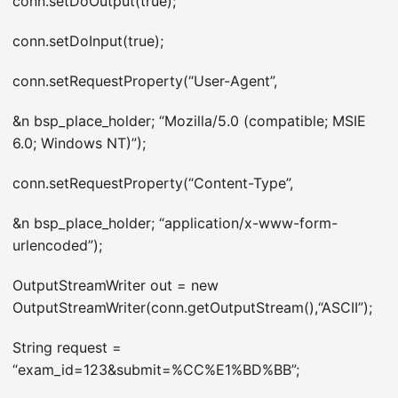
conn.setDoOutput(true);
conn.setDoInput(true);
conn.setRequestProperty(“User-Agent”,
&n bsp_place_holder; “Mozilla/5.0 (compatible; MSIE
6.0; Windows NT)”);
conn.setRequestProperty(“Content-Type”,
&n bsp_place_holder; “application/x-www-form-
urlencoded”);
OutputStreamWriter out = new
OutputStreamWriter(conn.getOutputStream(),“ASCII”);
String request =
“exam_id=123&submit=%CC%E1%BD%BB”;