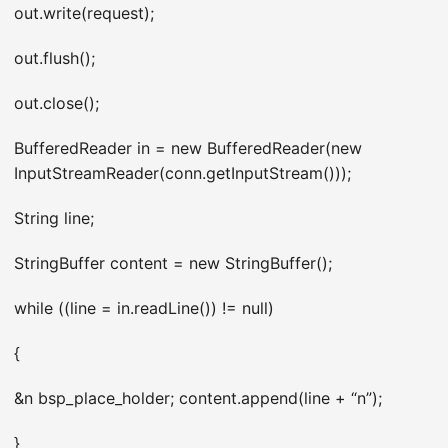
out.write(request);
out.flush();
out.close();
BufferedReader in = new BufferedReader(new
InputStreamReader(conn.getInputStream()));
String line;
StringBuffer content = new StringBuffer();
while ((line = in.readLine()) != null)
{
&n bsp_place_holder; content.append(line + “n”);
}