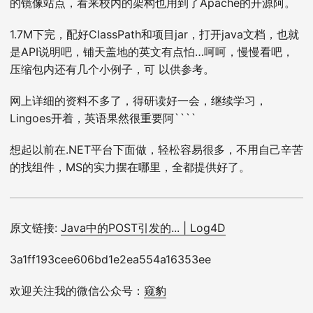
的镜像站点，看来校内的架构也用到了Apache的开源阿。
1.7M下完，配好ClassPath和项目jar，打开java文档，也就
是API说明吧，铺天盖地的英文有点怕…呵呵，慢慢看吧，
压缩包内还有几个小例子，可 以供参考。
网上详细的资料不多了，得研读好一会，继续学习，
Lingoes开着，英语果然很重要阿````
想起以前在.NET平台下面做，轻松容易很多，不用自己辛苦
的找组件，MS的实力摆在哪里，全都提供好了。
原文链接:
Java中的POST引发的... | Log4D
3a1ff193cee606bd1e2ea554a16353ee
欢迎关注我的微信公众号：
窥豹