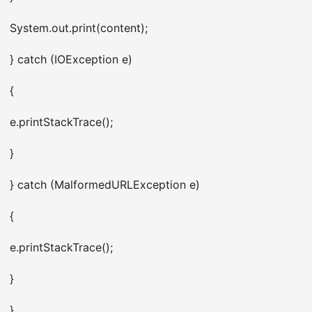
System.out.print(content);
} catch (IOException e)
{
e.printStackTrace();
}
} catch (MalformedURLException e)
{
e.printStackTrace();
}
}