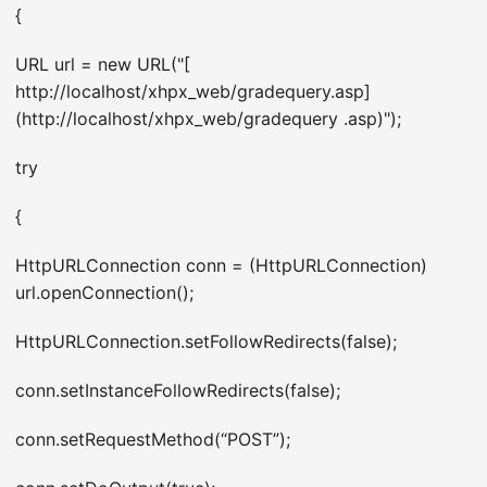
{
URL url = new URL("[
http://localhost/xhpx_web/gradequery.asp]
(http://localhost/xhpx_web/gradequery .asp)");
try
{
HttpURLConnection conn = (HttpURLConnection)
url.openConnection();
HttpURLConnection.setFollowRedirects(false);
conn.setInstanceFollowRedirects(false);
conn.setRequestMethod(“POST”);