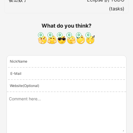
(tasks)
What do you think?
0
0
0
0
0
0
NickName
E-Mail
Website(Optional)