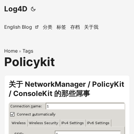
Log4D
English Blog
分类
标签
存档
关于我
Home
Tags
»
Policykit
关于 NetworkManager / PolicyKit
/ ConsoleKit 的那些屌事