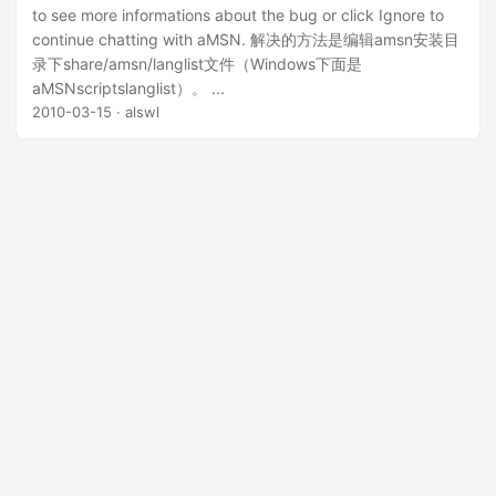
to see more informations about the bug or click Ignore to
continue chatting with aMSN. 解决的方法是编辑amsn安装目
录下share/amsn/langlist文件（Windows下面是
aMSNscriptslanglist）。 ...
2010-03-15
· alswl