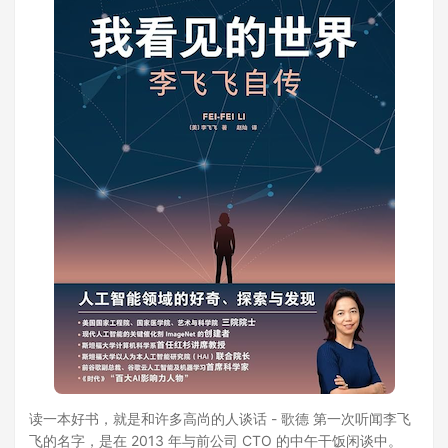
读一本好书，就是和许多高尚的人谈话 - 歌德 第一次听闻李飞
飞的名字，是在 2013 年与前公司 CTO 的中午干饭闲谈中。